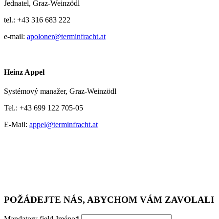
Jednatel,
Graz-Weinzödl
tel.:
+43 316 683 222
e-mail:
apoloner@terminfracht.at
Heinz Appel
Systémový manažer,
Graz-Weinzödl
Tel.:
+43 699 122 705-05
E-Mail:
appel@terminfracht.at
POŽÁDEJTE NÁS, ABYCHOM VÁM ZAVOLALI
Mandatory field
Jméno
*