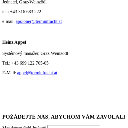
Jednatel,
Graz-Weinzödl
tel.:
+43 316 683 222
e-mail:
apoloner@terminfracht.at
Heinz Appel
Systémový manažer,
Graz-Weinzödl
Tel.:
+43 699 122 705-05
E-Mail:
appel@terminfracht.at
POŽÁDEJTE NÁS, ABYCHOM VÁM ZAVOLALI
Mandatory field
Jméno
*