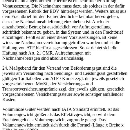
Deutschland angenommen. Hierfür ist ein schriftlicher Auftrag
Voraussetzung. Die Nachnahme muss dazu als solches in der dafür
vorgesehenen Rubrik der EDV hinterlegt werden. Weiters muss aus
dem Frachtbrief für den Fahrer deutlich erkennbar hervorgehen,
dass eine Nachnahmeablieferung einzuheben ist. Auch der
einzuhebende Betrag ist ausdrücklich vor Auftragserteilung
schriftlich bekannt zu geben, in das System und in den Frachtbrief
einzutragen. Fehlt es an einer dieser Voraussetzungen, ist keine
wirksame Nachnahmevereinbarung getroffen worden und ist die
Haftung von ATF hierfür ausgeschlossen. Sonst richtet sich die
Haftung nach Art. 21 CMR. Aufrechnungen mit
Nachnahmebeträgen sind absolut unzulässig.
24. Maßgebend für den Versand von Beförderungsgut sind die
jeweils am Versandtag nach Sendungs- und Leistungsart gestaffelten
gültigen Tariftabellen von ATF / Kurier zzgl. der jeweils gesetzlich
vorgeschriebenen MwSt., der Versicherungs- und
Transportversicherungsprämie zzgl. der jeweils gültigen, gesetzlich
vorgeschriebenen Versicherungssteuer sowie sonstiger anfallender
Kosten.
Voluminöse Güter werden nach IATA Standard ermittelt. Ist das
Volumengewicht größer als das Effektivgewicht, so wird dem
Frachtentgelt das Volumengewicht zugrunde gelegt. Das
Volumengewicht ermittelt sich durch die Formel (Länge x Breite x