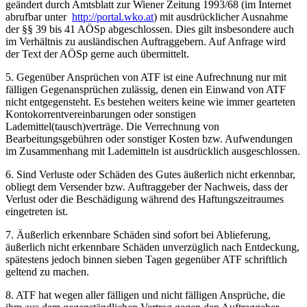
geändert durch Amtsblatt zur Wiener Zeitung 1993/68 (im Internet
abrufbar unter
http://portal.wko.at
) mit ausdrücklicher Ausnahme
der §§ 39 bis 41 AÖSp abgeschlossen. Dies gilt insbesondere auch
im Verhältnis zu ausländischen Auftraggebern. Auf Anfrage wird
der Text der AÖSp gerne auch übermittelt.
5. Gegenüber Ansprüchen von ATF ist eine Aufrechnung nur mit
fälligen Gegenansprüchen zulässig, denen ein Einwand von ATF
nicht entgegensteht. Es bestehen weiters keine wie immer gearteten
Kontokorrentvereinbarungen oder sonstigen
Lademittel(tausch)verträge. Die Verrechnung von
Bearbeitungsgebühren oder sonstiger Kosten bzw. Aufwendungen
im Zusammenhang mit Lademitteln ist ausdrücklich ausgeschlossen.
6. Sind Verluste oder Schäden des Gutes äußerlich nicht erkennbar,
obliegt dem Versender bzw. Auftraggeber der Nachweis, dass der
Verlust oder die Beschädigung während des Haftungszeitraumes
eingetreten ist.
7. Äußerlich erkennbare Schäden sind sofort bei Ablieferung,
äußerlich nicht erkennbare Schäden unverzüglich nach Entdeckung,
spätestens jedoch binnen sieben Tagen gegenüber ATF schriftlich
geltend zu machen.
8. ATF hat wegen aller fälligen und nicht fälligen Ansprüche, die