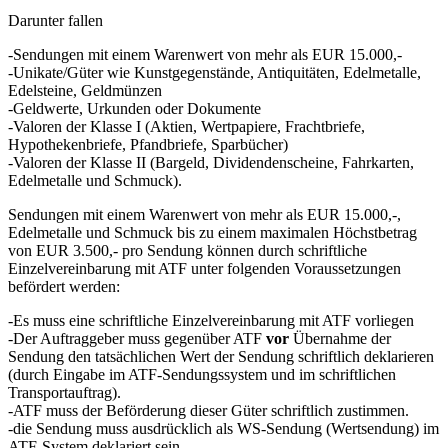
Darunter fallen
-Sendungen mit einem Warenwert von mehr als EUR 15.000,-
-Unikate/Güter wie Kunstgegenstände, Antiquitäten, Edelmetalle,
Edelsteine, Geldmünzen
-Geldwerte, Urkunden oder Dokumente
-Valoren der Klasse I (Aktien, Wertpapiere, Frachtbriefe,
Hypothekenbriefe, Pfandbriefe, Sparbücher)
-Valoren der Klasse II (Bargeld, Dividendenscheine, Fahrkarten,
Edelmetalle und Schmuck).
Sendungen mit einem Warenwert von mehr als EUR 15.000,-,
Edelmetalle und Schmuck bis zu einem maximalen Höchstbetrag
von EUR 3.500,- pro Sendung können durch schriftliche
Einzelvereinbarung mit ATF unter folgenden Voraussetzungen
befördert werden:
-Es muss eine schriftliche Einzelvereinbarung mit ATF vorliegen
-Der Auftraggeber muss gegenüber ATF
vor
Übernahme der
Sendung den tatsächlichen Wert der Sendung schriftlich deklarieren
(durch Eingabe im ATF-Sendungssystem und im schriftlichen
Transportauftrag).
-ATF muss der Beförderung dieser Güter schriftlich zustimmen.
-die Sendung muss ausdrücklich als WS-Sendung (Wertsendung) im
ATF-System deklariert sein.