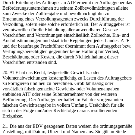
Durch Erteilung des Auftrages an ATF ernennt der Auftraggeber das
Beförderungsunternehmen zu seinem Zollbevollmächtigten alleine
zum Zwecke der Zollfreigabe und bevollmächtigt ihn zur
Ernennung eines Verzollungsagenten zwecks Durchführung der
Verzollung, sofern eine solche erforderlich ist. Der Auftraggeber ist
verantwortlich für die Einhaltung aller anwendbaren Gesetze.
Vorschriften und Verordnungen einschließlich Zollrechte, Ein- und
Ausfuhrstimmungen und staatliche Regelungen jedes Landes. ATF
und der beauftragte Frachtführer übernimmt dem Auftraggeber bzw.
Verfügungsberechtigten gegenüber keine Haftung für Verlust,
Beschädigung oder Kosten, die durch Nichteinhaltung dieser
Vorschriften entstanden sind.
20. ATF hat das Recht, festgestellte Gewichts- oder
Volumenabweichungen kostenpflichtig zu Lasten des Auftraggebers
zu korrigieren und neu zu berechnen. Grob fahrlässig oder
vorsätzlich falsch gemachte Gewichts- oder Volumenangaben
entbinden ATF oder seine Subunternehmer von der weiteren
Beförderung. Der Auftraggeber haftet im Fall der vorgenannten
falschen Gewichtsangabe in vollem Umfang. Ursächlich für alle
sich in der Folge und/oder Rechtsfolge daraus resultierenden
Ereignisse.
21. Die aus der EDV gezogenen Daten weisen die ordnungsgemäße
Zustellung, mit Datum, Uhrzeit und Namen aus. Sie gilt an Stelle