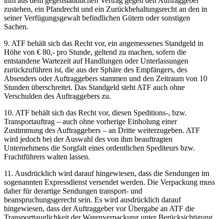
ihm aus dem gegenständlichen Vertrag gegen den Auftraggeber
zustehen, ein Pfandrecht und ein Zurückbehaltungsrecht an den in
seiner Verfügungsgewalt befindlichen Gütern oder sonstigen
Sachen.
9. ATF behält sich das Recht vor, ein angemessenes Standgeld in
Höhe von € 80,- pro Stunde, geltend zu machen, sofern die
entstandene Wartezeit auf Handlungen oder Unterlassungen
zurückzuführen ist, die aus der Sphäre des Empfängers, des
Absenders oder Auftraggebers stammen und den Zeitraum von 10
Stunden überschreitet. Das Standgeld steht ATF auch ohne
Verschulden des Auftraggebers zu.
10. ATF behält sich das Recht vor, diesen Speditions-, bzw.
Transportauftrag – auch ohne vorherige Einholung einer
Zustimmung des Auftraggebers – an Dritte weiterzugeben. ATF
wird jedoch bei der Auswahl des von ihm beauftragten
Unternehmens die Sorgfalt eines ordentlichen Spediteurs bzw.
Frachtführers walten lassen.
11. Ausdrücklich wird darauf hingewiesen, dass die Sendungen im
sogenannten Expressdienst versendet werden. Die Verpackung muss
daher für derartige Sendungen transport- und
beanspruchungsgerecht sein. Es wird ausdrücklich darauf
hingewiesen, dass der Auftraggeber vor Übergabe an ATF die
Transporttauglichkeit der Warenverpackung unter Berücksichtigung