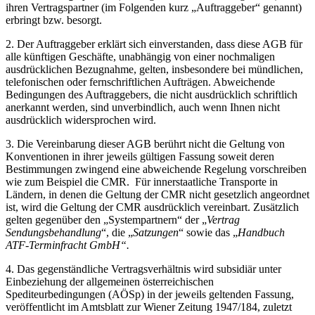
ihren Vertragspartner (im Folgenden kurz „Auftraggeber“ genannt)
erbringt bzw. besorgt.
2. Der Auftraggeber erklärt sich einverstanden, dass diese AGB für
alle künftigen Geschäfte, unabhängig von einer nochmaligen
ausdrücklichen Bezugnahme, gelten, insbesondere bei mündlichen,
telefonischen oder fernschriftlichen Aufträgen. Abweichende
Bedingungen des Auftraggebers, die nicht ausdrücklich schriftlich
anerkannt werden, sind unverbindlich, auch wenn Ihnen nicht
ausdrücklich widersprochen wird.
3. Die Vereinbarung dieser AGB berührt nicht die Geltung von
Konventionen in ihrer jeweils gültigen Fassung soweit deren
Bestimmungen zwingend eine abweichende Regelung vorschreiben
wie zum Beispiel die CMR. Für innerstaatliche Transporte in
Ländern, in denen die Geltung der CMR nicht gesetzlich angeordnet
ist, wird die Geltung der CMR ausdrücklich vereinbart. Zusätzlich
gelten gegenüber den „Systempartnern“ der „
Vertrag
Sendungsbehandlung
“, die „
Satzungen
“ sowie das „
Handbuch
ATF-Terminfracht GmbH“.
4. Das gegenständliche Vertragsverhältnis wird subsidiär unter
Einbeziehung der allgemeinen österreichischen
Spediteurbedingungen (AÖSp) in der jeweils geltenden Fassung,
veröffentlicht im Amtsblatt zur Wiener Zeitung 1947/184, zuletzt