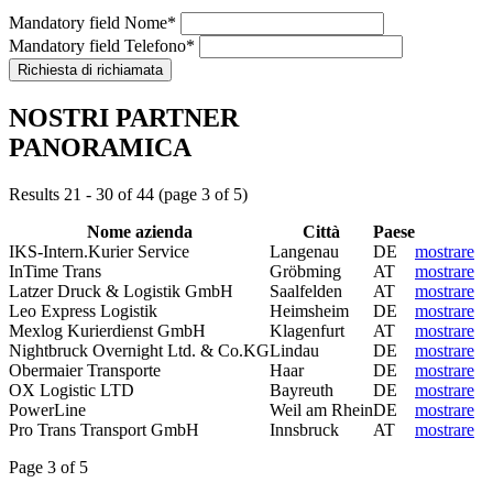
Mandatory field
Nome
*
Mandatory field
Telefono
*
NOSTRI PARTNER
PANORAMICA
Results 21 - 30 of 44 (page 3 of 5)
Nome azienda
Città
Paese
IKS-Intern.Kurier Service
Langenau
DE
mostrare
InTime Trans
Gröbming
AT
mostrare
Latzer Druck & Logistik GmbH
Saalfelden
AT
mostrare
Leo Express Logistik
Heimsheim
DE
mostrare
Mexlog Kurierdienst GmbH
Klagenfurt
AT
mostrare
Nightbruck Overnight Ltd. & Co.KG
Lindau
DE
mostrare
Obermaier Transporte
Haar
DE
mostrare
OX Logistic LTD
Bayreuth
DE
mostrare
PowerLine
Weil am Rhein
DE
mostrare
Pro Trans Transport GmbH
Innsbruck
AT
mostrare
Page 3 of 5