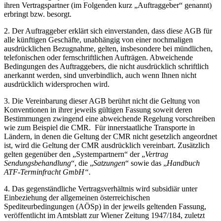
ihren Vertragspartner (im Folgenden kurz „Auftraggeber“ genannt)
erbringt bzw. besorgt.
2. Der Auftraggeber erklärt sich einverstanden, dass diese AGB für
alle künftigen Geschäfte, unabhängig von einer nochmaligen
ausdrücklichen Bezugnahme, gelten, insbesondere bei mündlichen,
telefonischen oder fernschriftlichen Aufträgen. Abweichende
Bedingungen des Auftraggebers, die nicht ausdrücklich schriftlich
anerkannt werden, sind unverbindlich, auch wenn Ihnen nicht
ausdrücklich widersprochen wird.
3. Die Vereinbarung dieser AGB berührt nicht die Geltung von
Konventionen in ihrer jeweils gültigen Fassung soweit deren
Bestimmungen zwingend eine abweichende Regelung vorschreiben
wie zum Beispiel die CMR. Für innerstaatliche Transporte in
Ländern, in denen die Geltung der CMR nicht gesetzlich angeordnet
ist, wird die Geltung der CMR ausdrücklich vereinbart. Zusätzlich
gelten gegenüber den „Systempartnern“ der „
Vertrag
Sendungsbehandlung
“, die „
Satzungen
“ sowie das „
Handbuch
ATF-Terminfracht GmbH“.
4. Das gegenständliche Vertragsverhältnis wird subsidiär unter
Einbeziehung der allgemeinen österreichischen
Spediteurbedingungen (AÖSp) in der jeweils geltenden Fassung,
veröffentlicht im Amtsblatt zur Wiener Zeitung 1947/184, zuletzt