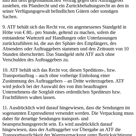
ihm aus dem gegenständlichen Vertrag gegen den Auftraggeber
zustehen, ein Pfandrecht und ein Zurückbehaltungsrecht an den in
seiner Verfügungsgewalt befindlichen Gütern oder sonstigen
Sachen.
9. ATF behält sich das Recht vor, ein angemessenes Standgeld in
Höhe von € 80,- pro Stunde, geltend zu machen, sofern die
entstandene Wartezeit auf Handlungen oder Unterlassungen
zurückzuführen ist, die aus der Sphäre des Empfängers, des
Absenders oder Auftraggebers stammen und den Zeitraum von 10
Stunden überschreitet. Das Standgeld steht ATF auch ohne
Verschulden des Auftraggebers zu.
10. ATF behält sich das Recht vor, diesen Speditions-, bzw.
Transportauftrag – auch ohne vorherige Einholung einer
Zustimmung des Auftraggebers – an Dritte weiterzugeben. ATF
wird jedoch bei der Auswahl des von ihm beauftragten
Unternehmens die Sorgfalt eines ordentlichen Spediteurs bzw.
Frachtführers walten lassen.
11. Ausdrücklich wird darauf hingewiesen, dass die Sendungen im
sogenannten Expressdienst versendet werden. Die Verpackung muss
daher für derartige Sendungen transport- und
beanspruchungsgerecht sein. Es wird ausdrücklich darauf
hingewiesen, dass der Auftraggeber vor Übergabe an ATF die
Transporttauglichkeit der Warenverpackung unter Berücksichtigung