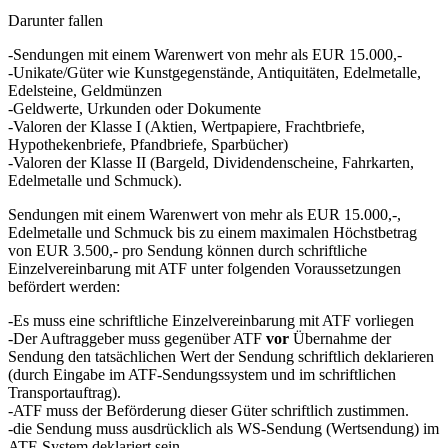
Darunter fallen
-Sendungen mit einem Warenwert von mehr als EUR 15.000,-
-Unikate/Güter wie Kunstgegenstände, Antiquitäten, Edelmetalle,
Edelsteine, Geldmünzen
-Geldwerte, Urkunden oder Dokumente
-Valoren der Klasse I (Aktien, Wertpapiere, Frachtbriefe,
Hypothekenbriefe, Pfandbriefe, Sparbücher)
-Valoren der Klasse II (Bargeld, Dividendenscheine, Fahrkarten,
Edelmetalle und Schmuck).
Sendungen mit einem Warenwert von mehr als EUR 15.000,-,
Edelmetalle und Schmuck bis zu einem maximalen Höchstbetrag
von EUR 3.500,- pro Sendung können durch schriftliche
Einzelvereinbarung mit ATF unter folgenden Voraussetzungen
befördert werden:
-Es muss eine schriftliche Einzelvereinbarung mit ATF vorliegen
-Der Auftraggeber muss gegenüber ATF
vor
Übernahme der
Sendung den tatsächlichen Wert der Sendung schriftlich deklarieren
(durch Eingabe im ATF-Sendungssystem und im schriftlichen
Transportauftrag).
-ATF muss der Beförderung dieser Güter schriftlich zustimmen.
-die Sendung muss ausdrücklich als WS-Sendung (Wertsendung) im
ATF-System deklariert sein.