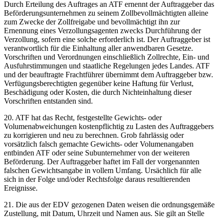
Durch Erteilung des Auftrages an ATF ernennt der Auftraggeber das
Beförderungsunternehmen zu seinem Zollbevollmächtigten alleine
zum Zwecke der Zollfreigabe und bevollmächtigt ihn zur
Ernennung eines Verzollungsagenten zwecks Durchführung der
Verzollung, sofern eine solche erforderlich ist. Der Auftraggeber ist
verantwortlich für die Einhaltung aller anwendbaren Gesetze.
Vorschriften und Verordnungen einschließlich Zollrechte, Ein- und
Ausfuhrstimmungen und staatliche Regelungen jedes Landes. ATF
und der beauftragte Frachtführer übernimmt dem Auftraggeber bzw.
Verfügungsberechtigten gegenüber keine Haftung für Verlust,
Beschädigung oder Kosten, die durch Nichteinhaltung dieser
Vorschriften entstanden sind.
20. ATF hat das Recht, festgestellte Gewichts- oder
Volumenabweichungen kostenpflichtig zu Lasten des Auftraggebers
zu korrigieren und neu zu berechnen. Grob fahrlässig oder
vorsätzlich falsch gemachte Gewichts- oder Volumenangaben
entbinden ATF oder seine Subunternehmer von der weiteren
Beförderung. Der Auftraggeber haftet im Fall der vorgenannten
falschen Gewichtsangabe in vollem Umfang. Ursächlich für alle
sich in der Folge und/oder Rechtsfolge daraus resultierenden
Ereignisse.
21. Die aus der EDV gezogenen Daten weisen die ordnungsgemäße
Zustellung, mit Datum, Uhrzeit und Namen aus. Sie gilt an Stelle