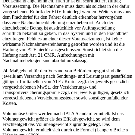
Deutschland angenommen. Hierfür ist ein schriftlicher Auftrag
Voraussetzung. Die Nachnahme muss dazu als solches in der dafür
vorgesehenen Rubrik der EDV hinterlegt werden. Weiters muss aus
dem Frachtbrief für den Fahrer deutlich erkennbar hervorgehen,
dass eine Nachnahmeablieferung einzuheben ist. Auch der
einzuhebende Betrag ist ausdrücklich vor Auftragserteilung
schriftlich bekannt zu geben, in das System und in den Frachtbrief
einzutragen. Fehlt es an einer dieser Voraussetzungen, ist keine
wirksame Nachnahmevereinbarung getroffen worden und ist die
Haftung von ATF hierfür ausgeschlossen. Sonst richtet sich die
Haftung nach Art. 21 CMR. Aufrechnungen mit
Nachnahmebeträgen sind absolut unzulässig.
24. Maßgebend für den Versand von Beförderungsgut sind die
jeweils am Versandtag nach Sendungs- und Leistungsart gestaffelten
gültigen Tariftabellen von ATF / Kurier zzgl. der jeweils gesetzlich
vorgeschriebenen MwSt., der Versicherungs- und
Transportversicherungsprämie zzgl. der jeweils gültigen, gesetzlich
vorgeschriebenen Versicherungssteuer sowie sonstiger anfallender
Kosten.
Voluminöse Güter werden nach IATA Standard ermittelt. Ist das
Volumengewicht größer als das Effektivgewicht, so wird dem
Frachtentgelt das Volumengewicht zugrunde gelegt. Das
Volumengewicht ermittelt sich durch die Formel (Länge x Breite x