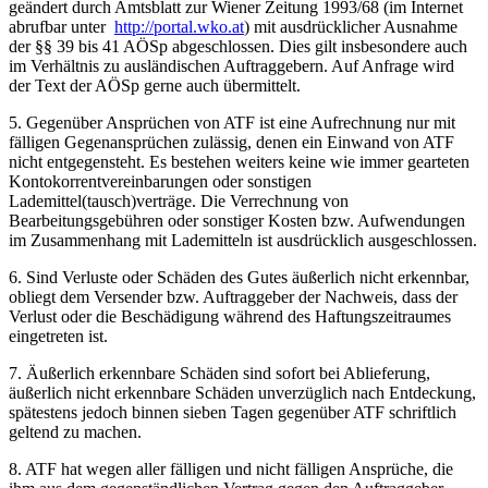
geändert durch Amtsblatt zur Wiener Zeitung 1993/68 (im Internet
abrufbar unter
http://portal.wko.at
) mit ausdrücklicher Ausnahme
der §§ 39 bis 41 AÖSp abgeschlossen. Dies gilt insbesondere auch
im Verhältnis zu ausländischen Auftraggebern. Auf Anfrage wird
der Text der AÖSp gerne auch übermittelt.
5. Gegenüber Ansprüchen von ATF ist eine Aufrechnung nur mit
fälligen Gegenansprüchen zulässig, denen ein Einwand von ATF
nicht entgegensteht. Es bestehen weiters keine wie immer gearteten
Kontokorrentvereinbarungen oder sonstigen
Lademittel(tausch)verträge. Die Verrechnung von
Bearbeitungsgebühren oder sonstiger Kosten bzw. Aufwendungen
im Zusammenhang mit Lademitteln ist ausdrücklich ausgeschlossen.
6. Sind Verluste oder Schäden des Gutes äußerlich nicht erkennbar,
obliegt dem Versender bzw. Auftraggeber der Nachweis, dass der
Verlust oder die Beschädigung während des Haftungszeitraumes
eingetreten ist.
7. Äußerlich erkennbare Schäden sind sofort bei Ablieferung,
äußerlich nicht erkennbare Schäden unverzüglich nach Entdeckung,
spätestens jedoch binnen sieben Tagen gegenüber ATF schriftlich
geltend zu machen.
8. ATF hat wegen aller fälligen und nicht fälligen Ansprüche, die