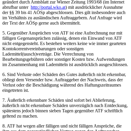
geändert durch Amtsblatt zur Wiener Zeitung 1993/68 (im Internet
abrufbar unter
http://portal.wko.at
) mit ausdrücklicher Ausnahme
der §§ 39 bis 41 AÖSp abgeschlossen. Dies gilt insbesondere auch
im Verhältnis zu ausländischen Auftraggebern. Auf Anfrage wird
der Text der AÖSp gerne auch übermittelt.
5. Gegenüber Ansprüchen von ATF ist eine Aufrechnung nur mit
fälligen Gegenansprüchen zulässig, denen ein Einwand von ATF
nicht entgegensteht. Es bestehen weiters keine wie immer gearteten
Kontokorrentvereinbarungen oder sonstigen
Lademittel(tausch)verträge. Die Verrechnung von
Bearbeitungsgebühren oder sonstiger Kosten bzw. Aufwendungen
im Zusammenhang mit Lademitteln ist ausdrücklich ausgeschlossen.
6. Sind Verluste oder Schäden des Gutes äußerlich nicht erkennbar,
obliegt dem Versender bzw. Auftraggeber der Nachweis, dass der
Verlust oder die Beschädigung während des Haftungszeitraumes
eingetreten ist.
7. Äußerlich erkennbare Schäden sind sofort bei Ablieferung,
äußerlich nicht erkennbare Schäden unverzüglich nach Entdeckung,
spätestens jedoch binnen sieben Tagen gegenüber ATF schriftlich
geltend zu machen.
8. ATF hat wegen aller fälligen und nicht fälligen Ansprüche, die