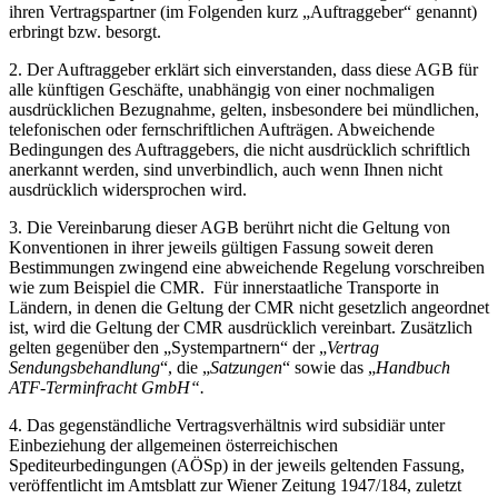
ihren Vertragspartner (im Folgenden kurz „Auftraggeber“ genannt)
erbringt bzw. besorgt.
2. Der Auftraggeber erklärt sich einverstanden, dass diese AGB für
alle künftigen Geschäfte, unabhängig von einer nochmaligen
ausdrücklichen Bezugnahme, gelten, insbesondere bei mündlichen,
telefonischen oder fernschriftlichen Aufträgen. Abweichende
Bedingungen des Auftraggebers, die nicht ausdrücklich schriftlich
anerkannt werden, sind unverbindlich, auch wenn Ihnen nicht
ausdrücklich widersprochen wird.
3. Die Vereinbarung dieser AGB berührt nicht die Geltung von
Konventionen in ihrer jeweils gültigen Fassung soweit deren
Bestimmungen zwingend eine abweichende Regelung vorschreiben
wie zum Beispiel die CMR. Für innerstaatliche Transporte in
Ländern, in denen die Geltung der CMR nicht gesetzlich angeordnet
ist, wird die Geltung der CMR ausdrücklich vereinbart. Zusätzlich
gelten gegenüber den „Systempartnern“ der „
Vertrag
Sendungsbehandlung
“, die „
Satzungen
“ sowie das „
Handbuch
ATF-Terminfracht GmbH“.
4. Das gegenständliche Vertragsverhältnis wird subsidiär unter
Einbeziehung der allgemeinen österreichischen
Spediteurbedingungen (AÖSp) in der jeweils geltenden Fassung,
veröffentlicht im Amtsblatt zur Wiener Zeitung 1947/184, zuletzt