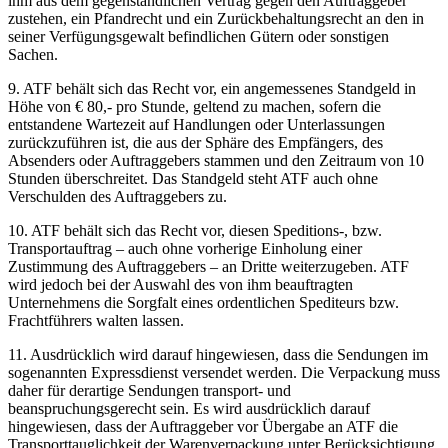
ihm aus dem gegenständlichen Vertrag gegen den Auftraggeber
zustehen, ein Pfandrecht und ein Zurückbehaltungsrecht an den in
seiner Verfügungsgewalt befindlichen Gütern oder sonstigen
Sachen.
9. ATF behält sich das Recht vor, ein angemessenes Standgeld in
Höhe von € 80,- pro Stunde, geltend zu machen, sofern die
entstandene Wartezeit auf Handlungen oder Unterlassungen
zurückzuführen ist, die aus der Sphäre des Empfängers, des
Absenders oder Auftraggebers stammen und den Zeitraum von 10
Stunden überschreitet. Das Standgeld steht ATF auch ohne
Verschulden des Auftraggebers zu.
10. ATF behält sich das Recht vor, diesen Speditions-, bzw.
Transportauftrag – auch ohne vorherige Einholung einer
Zustimmung des Auftraggebers – an Dritte weiterzugeben. ATF
wird jedoch bei der Auswahl des von ihm beauftragten
Unternehmens die Sorgfalt eines ordentlichen Spediteurs bzw.
Frachtführers walten lassen.
11. Ausdrücklich wird darauf hingewiesen, dass die Sendungen im
sogenannten Expressdienst versendet werden. Die Verpackung muss
daher für derartige Sendungen transport- und
beanspruchungsgerecht sein. Es wird ausdrücklich darauf
hingewiesen, dass der Auftraggeber vor Übergabe an ATF die
Transporttauglichkeit der Warenverpackung unter Berücksichtigung