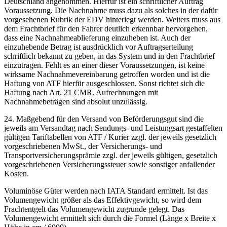
Deutschland angenommen. Hierfür ist ein schriftlicher Auftrag
Voraussetzung. Die Nachnahme muss dazu als solches in der dafür
vorgesehenen Rubrik der EDV hinterlegt werden. Weiters muss aus
dem Frachtbrief für den Fahrer deutlich erkennbar hervorgehen,
dass eine Nachnahmeablieferung einzuheben ist. Auch der
einzuhebende Betrag ist ausdrücklich vor Auftragserteilung
schriftlich bekannt zu geben, in das System und in den Frachtbrief
einzutragen. Fehlt es an einer dieser Voraussetzungen, ist keine
wirksame Nachnahmevereinbarung getroffen worden und ist die
Haftung von ATF hierfür ausgeschlossen. Sonst richtet sich die
Haftung nach Art. 21 CMR. Aufrechnungen mit
Nachnahmebeträgen sind absolut unzulässig.
24. Maßgebend für den Versand von Beförderungsgut sind die
jeweils am Versandtag nach Sendungs- und Leistungsart gestaffelten
gültigen Tariftabellen von ATF / Kurier zzgl. der jeweils gesetzlich
vorgeschriebenen MwSt., der Versicherungs- und
Transportversicherungsprämie zzgl. der jeweils gültigen, gesetzlich
vorgeschriebenen Versicherungssteuer sowie sonstiger anfallender
Kosten.
Voluminöse Güter werden nach IATA Standard ermittelt. Ist das
Volumengewicht größer als das Effektivgewicht, so wird dem
Frachtentgelt das Volumengewicht zugrunde gelegt. Das
Volumengewicht ermittelt sich durch die Formel (Länge x Breite x