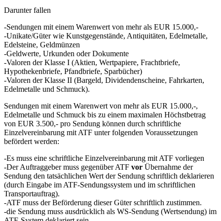
Darunter fallen
-Sendungen mit einem Warenwert von mehr als EUR 15.000,-
-Unikate/Güter wie Kunstgegenstände, Antiquitäten, Edelmetalle,
Edelsteine, Geldmünzen
-Geldwerte, Urkunden oder Dokumente
-Valoren der Klasse I (Aktien, Wertpapiere, Frachtbriefe,
Hypothekenbriefe, Pfandbriefe, Sparbücher)
-Valoren der Klasse II (Bargeld, Dividendenscheine, Fahrkarten,
Edelmetalle und Schmuck).
Sendungen mit einem Warenwert von mehr als EUR 15.000,-,
Edelmetalle und Schmuck bis zu einem maximalen Höchstbetrag
von EUR 3.500,- pro Sendung können durch schriftliche
Einzelvereinbarung mit ATF unter folgenden Voraussetzungen
befördert werden:
-Es muss eine schriftliche Einzelvereinbarung mit ATF vorliegen
-Der Auftraggeber muss gegenüber ATF
vor
Übernahme der
Sendung den tatsächlichen Wert der Sendung schriftlich deklarieren
(durch Eingabe im ATF-Sendungssystem und im schriftlichen
Transportauftrag).
-ATF muss der Beförderung dieser Güter schriftlich zustimmen.
-die Sendung muss ausdrücklich als WS-Sendung (Wertsendung) im
ATF-System deklariert sein.