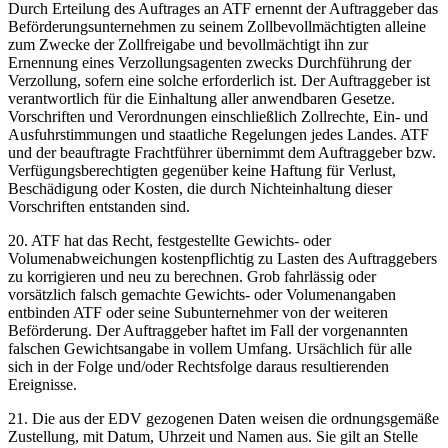
Durch Erteilung des Auftrages an ATF ernennt der Auftraggeber das
Beförderungsunternehmen zu seinem Zollbevollmächtigten alleine
zum Zwecke der Zollfreigabe und bevollmächtigt ihn zur
Ernennung eines Verzollungsagenten zwecks Durchführung der
Verzollung, sofern eine solche erforderlich ist. Der Auftraggeber ist
verantwortlich für die Einhaltung aller anwendbaren Gesetze.
Vorschriften und Verordnungen einschließlich Zollrechte, Ein- und
Ausfuhrstimmungen und staatliche Regelungen jedes Landes. ATF
und der beauftragte Frachtführer übernimmt dem Auftraggeber bzw.
Verfügungsberechtigten gegenüber keine Haftung für Verlust,
Beschädigung oder Kosten, die durch Nichteinhaltung dieser
Vorschriften entstanden sind.
20. ATF hat das Recht, festgestellte Gewichts- oder
Volumenabweichungen kostenpflichtig zu Lasten des Auftraggebers
zu korrigieren und neu zu berechnen. Grob fahrlässig oder
vorsätzlich falsch gemachte Gewichts- oder Volumenangaben
entbinden ATF oder seine Subunternehmer von der weiteren
Beförderung. Der Auftraggeber haftet im Fall der vorgenannten
falschen Gewichtsangabe in vollem Umfang. Ursächlich für alle
sich in der Folge und/oder Rechtsfolge daraus resultierenden
Ereignisse.
21. Die aus der EDV gezogenen Daten weisen die ordnungsgemäße
Zustellung, mit Datum, Uhrzeit und Namen aus. Sie gilt an Stelle